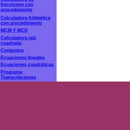
fracciones con
procedimiento
Calculadora Aritmética
con procedimiento
MCM Y MCD
Calculadora raíz
cuadrada
Conjuntos
Ecuaciones lineales
Ecuaciones cuadráticas
Programa
Transcripciones