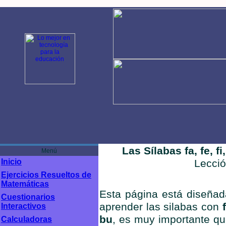
Las Sílabas fa, fe, fi
Menú
Inicio
Lecci
Ejercicios Resueltos de
Matemáticas
Esta página está diseñada
Cuestionarios
aprender las silabas con
f
Interactivos
bu
, es muy importante q
Calculadoras