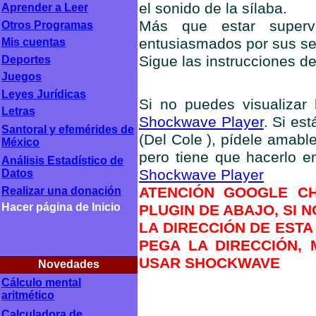
el sonido de la sílaba.
Aprender a Leer
Más que estar superv
Otros Programas
entusiasmados por sus ser
Mis cuentas
Sigue las instrucciones d
Deportes
Juegos
Leyes Jurídicas
Si no puedes visualizar l
Letras
Shockwave Player
. Si es
Santoral y efemérides de
(Del Cole ), pídele amabl
México
pero tiene que hacerlo 
Análisis Estadístico de
Shockwave Player
Datos
ATENCIÓN GOOGLE CH
Realizar una donación
Hacer página de Inicio
PLUGIN DE ABAJO, SI 
LA DIRECCIÓN DE ESTA
PEGA LA DIRECCIÓN, 
USAR SHOCKWAVE
Novedades
Cálculo mental
aritmético
Calculadora de