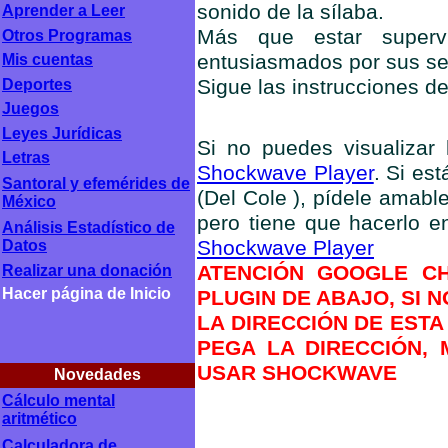
sonido de la sílaba.
Aprender a Leer
Más que estar superv
Otros Programas
entusiasmados por sus ser
Mis cuentas
Sigue las instrucciones d
Deportes
Juegos
Leyes Jurídicas
Si no puedes visualizar l
Letras
Shockwave Player
. Si es
Santoral y efemérides de
(Del Cole ), pídele amabl
México
pero tiene que hacerlo 
Análisis Estadístico de
Shockwave Player
Datos
ATENCIÓN GOOGLE CH
Realizar una donación
Hacer página de Inicio
PLUGIN DE ABAJO, SI 
LA DIRECCIÓN DE ESTA
PEGA LA DIRECCIÓN, 
USAR SHOCKWAVE
Novedades
Cálculo mental
aritmético
Calculadora de