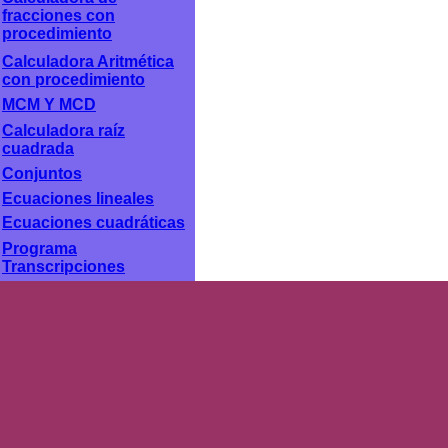
fracciones con
procedimiento
Calculadora Aritmética
con procedimiento
MCM Y MCD
Calculadora raíz
cuadrada
Conjuntos
Ecuaciones lineales
Ecuaciones cuadráticas
Programa
Transcripciones