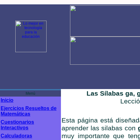
Las Sílabas ga, ge, 
Menú
Inicio
Lecci
Ejercicios Resueltos de
Matemáticas
Esta página está diseñada
Cuestionarios
aprender las silabas con
g
Interactivos
muy importante que ten
Calculadoras