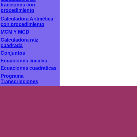
fracciones con
procedimiento
Calculadora Aritmética
con procedimiento
MCM Y MCD
Calculadora raíz
cuadrada
Conjuntos
Ecuaciones lineales
Ecuaciones cuadráticas
Programa
Transcripciones