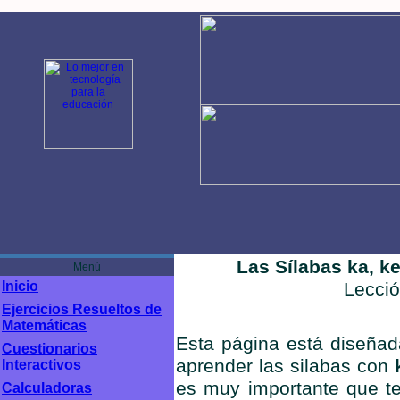
Las Sílabas ka, ke, 
Menú
Inicio
Lecci
Ejercicios Resueltos de
Matemáticas
Esta página está diseñada
Cuestionarios
aprender las silabas con
k
Interactivos
es muy importante que t
Calculadoras