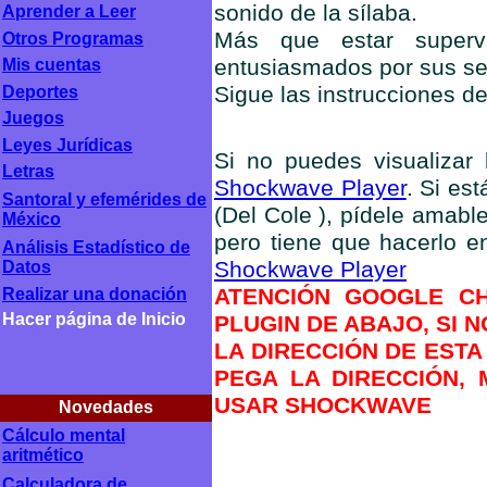
sonido de la sílaba.
Aprender a Leer
Más que estar superv
Otros Programas
entusiasmados por sus ser
Mis cuentas
Sigue las instrucciones d
Deportes
Juegos
Leyes Jurídicas
Si no puedes visualizar l
Letras
Shockwave Player
. Si es
Santoral y efemérides de
(Del Cole ), pídele amabl
México
pero tiene que hacerlo 
Análisis Estadístico de
Shockwave Player
Datos
ATENCIÓN GOOGLE CH
Realizar una donación
Hacer página de Inicio
PLUGIN DE ABAJO, SI 
LA DIRECCIÓN DE ESTA
PEGA LA DIRECCIÓN, 
USAR SHOCKWAVE
Novedades
Cálculo mental
aritmético
Calculadora de