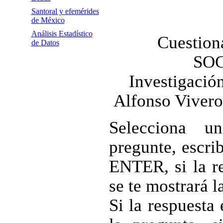
Santoral y efemérides
de México
Análisis Estadístico
Cuestiona
de Datos
SO
Investigació
Alfonso Vivero
Selecciona u
pregunte, escri
ENTER, si la re
se te mostrará l
Si la respuesta 