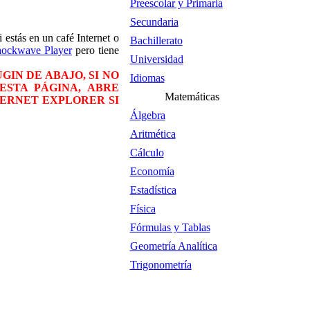
Preescolar y Primaria
Secundaria
i estás en un café Internet o
Bachillerato
hockwave Player
pero tiene
Universidad
IN DE ABAJO, SI NO
Idiomas
ESTA PÁGINA, ABRE
Matemáticas
TERNET EXPLORER SI
Álgebra
Aritmética
Cálculo
Economía
Estadística
Física
Fórmulas y Tablas
Geometría Analítica
Trigonometría